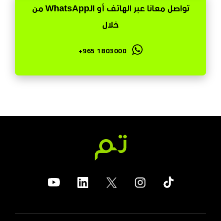
تواصل معانا عبر الهاتف أو الـWhatsApp من
خلال
+965 1803000