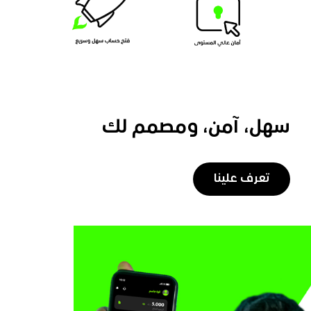
سهل، آمن، ومصمم لك
تعرف علينا