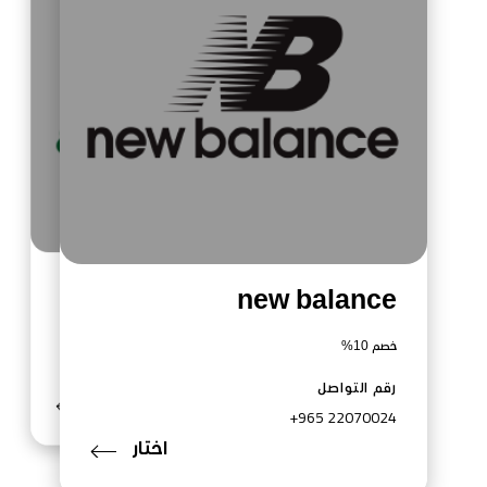
صيدلية المطوع
new balance
خصم 10%
خصم 10%
رقم التواصل
+965 1800229
رقم التواصل
اختار
+965 22070024
اختار